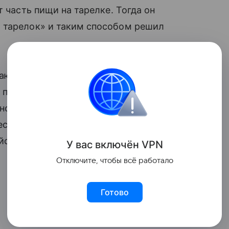
т часть пищи на тарелке. Тогда он
 тарелок» и таким способом решил
ют детей доедать до конца и запрещают
о по разным причинам: кто-то не хочет
енок останется голодным. Однако Долгов
стать так делать. Иначе есть риск
̆ств пищевого поведения.
У вас включ
ён
V
P
N
Отключите, чтобы всё работало
Готово