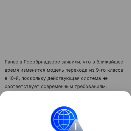
Ранее в Рособрнадзоре заявили, что в ближайшее
время изменится модель перехода из 9-го класса
в 10-й, поскольку действующая система не
соответствует современным требованиям.
Читайте также:
Поступление без ЕГЭ. Где
учиться, если не сдал или провалил экзамен
Смотрите видео о знаменитостях, которые