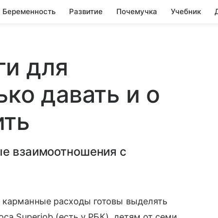
Беременность
Развитие
Почемучка
Учебник
ги для
ко давать и о
ить
ые взаимоотношения с
 карманные расходы готовы выделять
са Superjob (есть у РБК), детям от семи