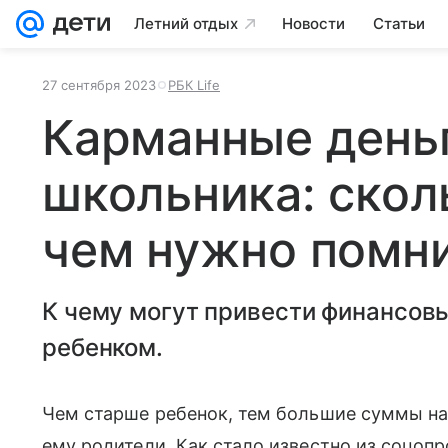
Летний отдых
Новости
Статьи
27 сентября 2023
РБК Life
Карманные день
школьника: сколь
чем нужно помн
К чему могут привести финансов
ребенком.
Чем старше ребенок, тем большие суммы на
ему родители. Как стало известно из соцопро