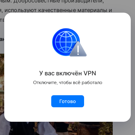
ьным. Добросовестные производители,
я, используют качественные материалы и
тствующую маркировку.
анах? Смотрите в галерее:
У вас включ
ён
V
P
N
Отключите, чтобы всё работало
Готово