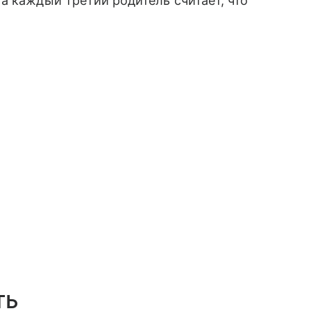
а каждый третий родитель считает, что
ть