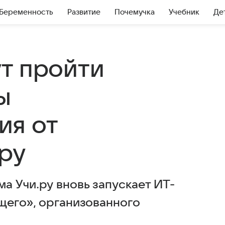
Беременность
Развитие
Почемучка
Учебник
Де
т пройти
ы
ия от
ру
а Учи.ру вновь запускает ИТ-
щего», организованного