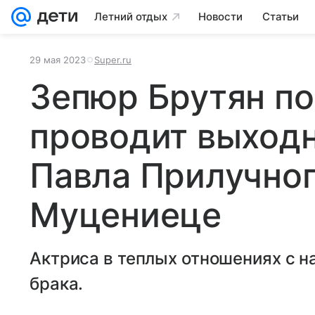
Летний отдых
Новости
Статьи
29 мая 2023
Super.ru
Зепюр Брутян по
проводит выход
Павла Прилучног
Муцениеце
Актриса в теплых отношениях с н
брака.