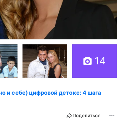
14
но и себе) цифровой детокс: 4 шага
Поделиться