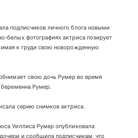
ала подписчиков личного блога новыми
но-белых фотографиях актриса позирует
жимая к груди свою новорожденную
 обнимает свою дочь Румер во время
а беременна Румер.
писала серию снимков актриса.
рюса Уиллиса Румер опубликовала
 дочери и сообщила подписчикам, что