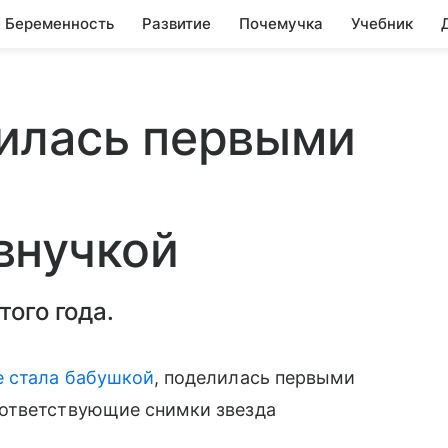
Беременность
Развитие
Почемучка
Учебник
илась первыми
внучкой
того года.
е стала бабушкой
, поделилась первыми
оответствующие снимки звезда