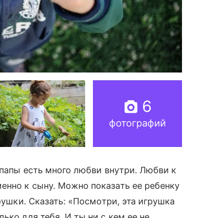
6
фотографий
 папы есть много любви внутри. Любви к
енно к сыну. Можно показать ее ребенку
грушки. Сказать: «Посмотри, эта игрушка
ько для тебя. И ты ни с кем ее не