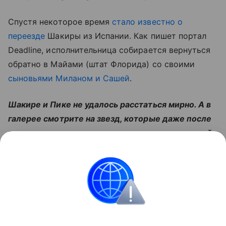
Спустя некоторое время
стало известно о
переезде
Шакиры из Испании. Как пишет портал
Deadline, исполнительница собирается вернуться
обратно в Майами (штат Флорида) со своими
сыновьями Миланом и Сашей
.
Шакире и Пике не удалось расстаться мирно. А в
галерее смотрите на звезд, которые даже после
развода продолжили вместе воспитывать детей:
Читайте также:
Что делать, если дети постоянно
ссорятся: отвечает психолог Михаил Лабковский
Звёздные родители