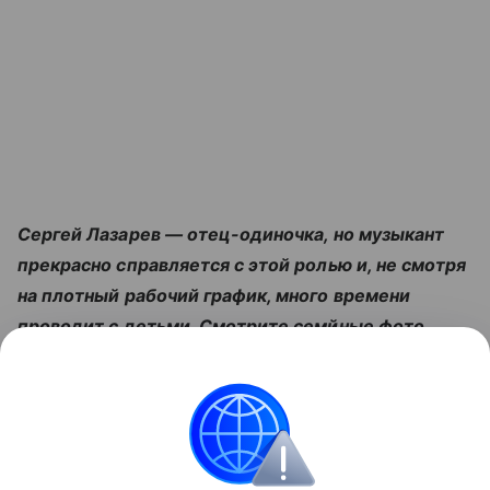
Сергей Лазарев — отец-одиночка, но музыкант
прекрасно справляется с этой ролью и, не смотря
на плотный рабочий график, много времени
проводит с детьми. Смотрите семйные фото
артиста в галерее:
Читайте также:
Как объяснить ребенку, откуда
берутся дети: руководство для родителей