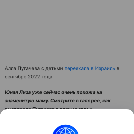
Алла Пугачева с детьми
переехала в Израиль
в
сентябре 2022 года.
Юная Лиза уже сейчас очень похожа на
знаменитую маму. Смотрите в галерее, как
выглядела Пугачева в разные годы:
Читайте также:
Сергей Лазарев: «Я не суеверный,
но когда речь о детях — стучу по дереву».