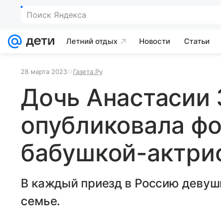
Поиск Яндекса
Летний отдых
Новости
Статьи
28 марта 2023
Газета.Ру
Дочь Анастасии
опубликовала фо
бабушкой-актри
В каждый приезд в Россию девуш
семье.