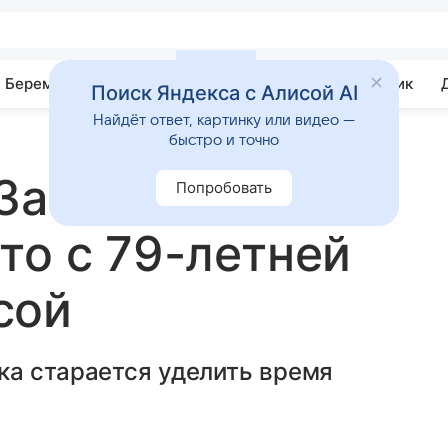
Беременность
Развитие
Почемучка
Учебник
Поиск Яндекса с Алисой AI
Найдёт ответ, картинку или видео —
быстро и точно
 Заворотнюк
Попробовать
то с 79-летней
сой
ка старается уделить время