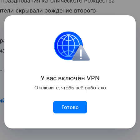
 празднования католического Рождества
дители скрывали рождение второго
 раскрываются. Калкин и Сонг
ма «
Мальчишник в Таиланде
».
 сын Дакота. В январе 2022-го актеры
У вас включ
ён
V
P
N
Отключите, чтобы всё работало
й рассказал, как не вырастить из сына
Готово