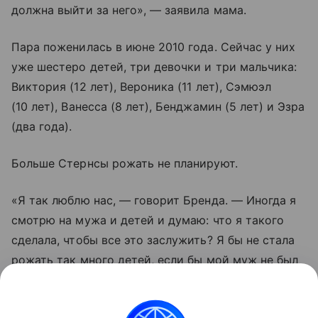
должна выйти за него», — заявила мама.
Пара поженилась в июне 2010 года. Сейчас у них
уже шестеро детей, три девочки и три мальчика:
Виктория (12 лет), Вероника (11 лет), Сэмюэл
(10 лет), Ванесса (8 лет), Бенджамин (5 лет) и Эзра
(два года).
Больше Стернсы рожать не планируют.
«Я так люблю нас, — говорит Бренда. — Иногда я
смотрю на мужа и детей и думаю: что я такого
сделала, чтобы все это заслужить? Я бы не стала
рожать так много детей, если бы мой муж не был
так вовлечен. Он готовит ужин, стирает. Он не
спрашивает: "Тебе нужна помощь?" Он не