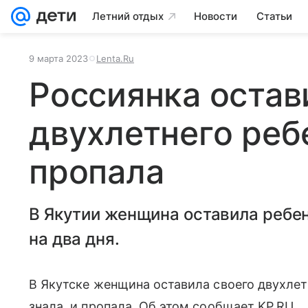
Летний отдых
Новости
Статьи
9 марта 2023
Lenta.Ru
Россиянка остав
двухлетнего реб
пропала
В Якутии женщина оставила ребен
на два дня.
В Якутске женщина оставила своего двухлет
знала, и пропала. Об этом сообщает KP.RU.