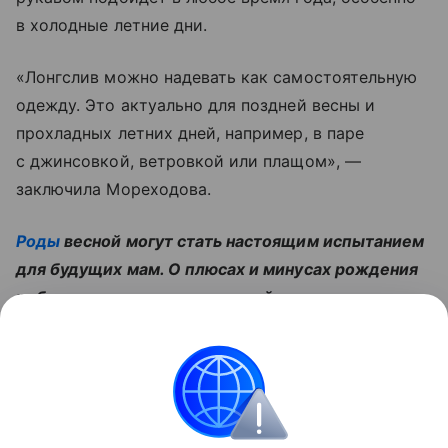
в холодные летние дни.
«Лонгслив можно надевать как самостоятельную
одежду. Это актуально для поздней весны и
прохладных летних дней, например, в паре
с джинсовкой, ветровкой или плащом», —
заключила Мореходова.
Роды
весной могут стать настоящим испытанием
для будущих мам. О плюсах и минусах рождения
ребенка в это время года узнайте в галерее:
Читайте также:
Как чувствовать себя хорошей
мамой, если видишь ребенка только перед сном
Здоровье детей
Воспитание