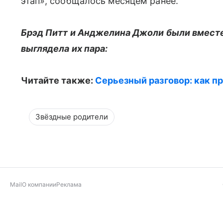
этап», сообщалось месяцем ранее.
Брэд Питт и Анджелина Джоли были вместе 
выглядела их пара:
Читайте также:
Серьезный разговор: как п
Звёздные родители
Mail
О компании
Реклама