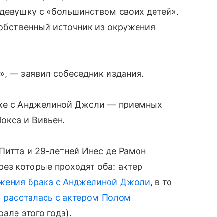
 девушку с «большинством своих детей».
 собственный источник из окружения
», — заявил собеседник издания.
раке с Анджелиной Джоли — приемных
окса и Вивьен.
 Питта и 29-летней Инес де Рамон
ерез которые проходят оба: актер
ржения брака с Анджелиной Джоли
, в то
а
рассталась с актером Полом
але этого года).