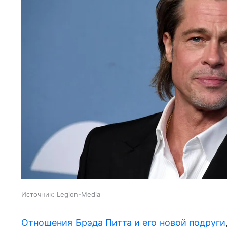
Источник:
Legion-Media
Отношения Брэда Питта и его новой подруги