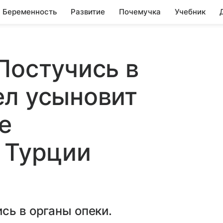
Беременность
Развитие
Почемучка
Учебник
Постучись в
ел усыновит
е
 Турции
сь в органы опеки.