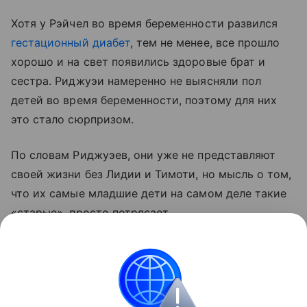
Хотя у Рэйчел во время беременности развился
гестационный диабет
, тем не менее, все прошло
хорошо и на свет появились здоровые брат и
сестра. Риджуэи намеренно не выясняли пол
детей во время беременности, поэтому для них
это стало сюрпризом.
По словам Риджуэев, они уже не представляют
своей жизни без Лидии и Тимоти, но мысль о том,
что их самые младшие дети на самом деле такие
«старые», просто потрясает.
«Есть что-то умопомрачительное в том, что, когда
были зачаты Лидия и Тимоти, мне было всего пять
лет», — говорит Филип.