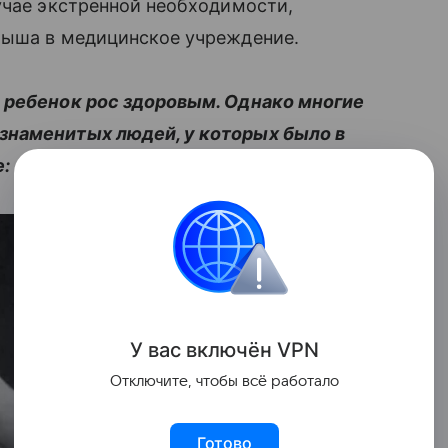
учае экстренной необходимости,
лыша в медицинское учреждение.
 ребенок рос здоровым. Однако многие
знаменитых людей, у которых было в
е:
У вас включ
ён
V
P
N
Отключите, чтобы всё работало
Готово