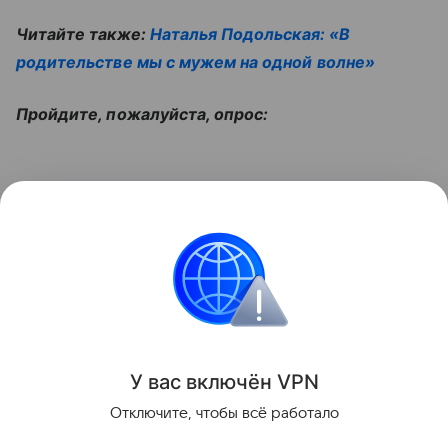
Читайте также:
Наталья Подольская: «В
родительстве мы с мужем на одной волне»
Пройдите, пожалуйста, опрос:
Смотрите видео:
Контент недоступен
События
У вас включ
ён
V
P
N
Поделиться
Отключите, чтобы всё работало