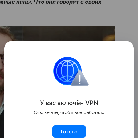
жные папы. Что они говорят о своих
У вас включ
ён
V
P
N
Отключите, чтобы всё работало
Готово