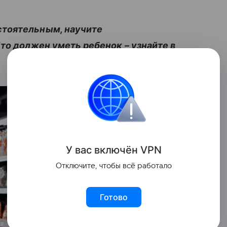
стоятельным, научите
то должен уметь ребенок – узнайте в
У вас включ
ён
V
P
N
Отключите, чтобы всё работало
Готово