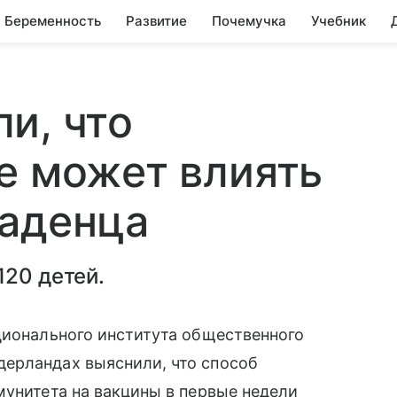
Беременность
Развитие
Почемучка
Учебник
и, что
е может влиять
ладенца
120 детей.
ционального института общественного
ерландах выяснили, что способ
мунитета на вакцины в первые недели