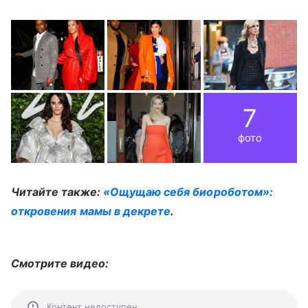
7
фото
Читайте также:
«Ощущаю себя биороботом»:
откровения мамы в декрете
.
Смотрите видео:
Контент недоступен