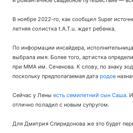
и романтичное свадебное путешествие — все
В ноябре 2022-го, как сообщил Super источ
летняя солистка t.A.T.u. ждет ребенка.
По информации инсайдера, исполнительница
выбрала имя. Более того, артистка определ
при ММА им. Сеченова. К слову, по знаку зо
поскольку предполагаемая дата
родов
назна
Сейчас у Лены
есть семилетний сын Саша
. 
отлично поладил с новым супругом.
Для Дмитрия Спиридонова же это будет пер