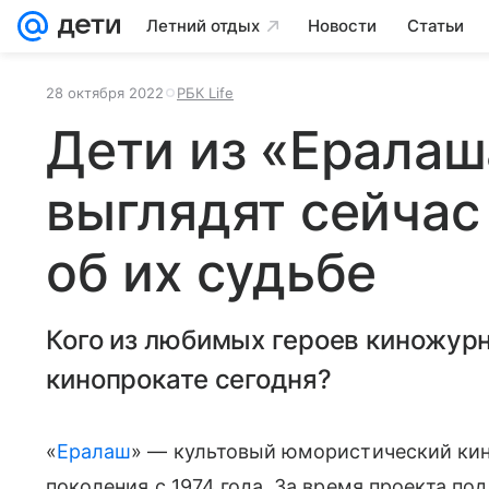
Летний отдых
Новости
Статьи
28 октября 2022
РБК Life
Дети из «Ералаш
выглядят сейчас 
об их судьбе
Кого из любимых героев киножур
кинопрокате сегодня?
«‎
Ералаш
» — культовый юмористический к
поколения с 1974 года. За время проекта по