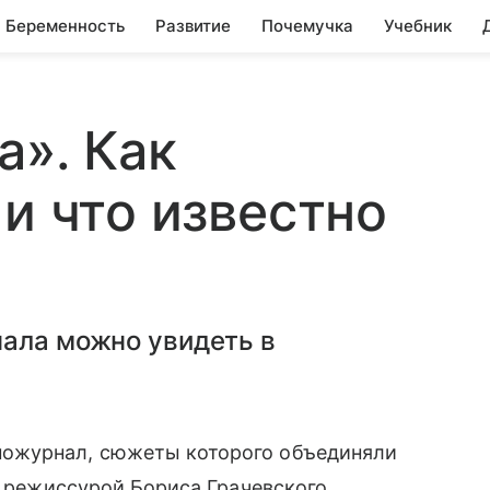
Беременность
Развитие
Почемучка
Учебник
а». Как
и что известно
нала можно увидеть в
иножурнал, сюжеты которого объединяли
д режиссурой Бориса Грачевского,