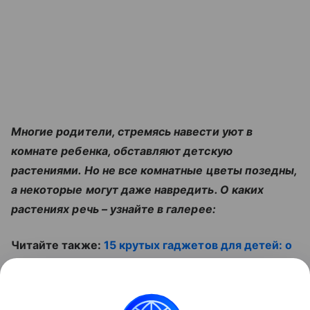
Многие родители, стремясь навести уют в
комнате ребенка, обставляют детскую
растениями. Но не все комнатные цветы позедны,
а некоторые могут даже навредить. О каких
растениях речь – узнайте в галерее:
Читайте также:
15 крутых гаджетов для детей: о
них мечтает ваш ребенок
. Смотрите видео:
Контент недоступен