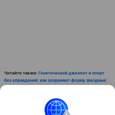
Читайте также:
Генетический джекпот и спорт
без оправданий: как сохраняют форму звездные
многодетные мамы
. Смотрите видео:
Контент недоступен