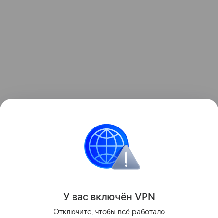
Контент недоступен
Звёздные родители
Школа
Образование
У вас включ
ён
V
P
N
Поделиться
Отключите, чтобы всё работало