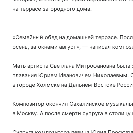
на террасе загородного дома.
«Семейный обед на домашней террасе. Посл
осень, за окнами август», — написал композ
Мать артиста Светлана Митрофановна была 
плавания Юрием Ивановичем Николаевым. 
в городе Холмске на Дальнем Востоке Росси
Композитор окончил Сахалинское музыкальн
в Москву. А после смерти супруга в столицу
Супруга композитора певица Юлия Проскуряк