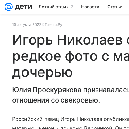
Летний отдых
Новости
Статьи
15 августа 2022
Газета.Ру
Игорь Николаев 
редкое фото с м
дочерью
Юлия Проскурякова признавалась
отношения со свекровью.
Российский певец Игорь Николаев опубликов
матерью, женой и дочерью Вероникой. Он по