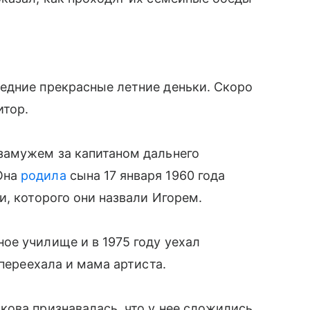
едние прекрасные летние деньки. Скоро
итор.
замужем за капитаном дальнего
Она
родила
сына 17 января 1960 года
и, которого они назвали Игорем.
ое училище и в 1975 году уехал
 переехала и мама артиста.
ова признавалась, что у нее сложились