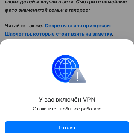
своих детей и внучки в сети. Смотрите семейные
фото знаменитой семьи в галерее:
Читайте также:
Секреты стиля принцессы
Шарлотты, которые стоит взять на заметку
.
Не пропустите ролик:
Контент недоступен
Звёздные родители
У вас включ
ён
V
P
N
Поделиться
Отключите, чтобы всё работало
Готово