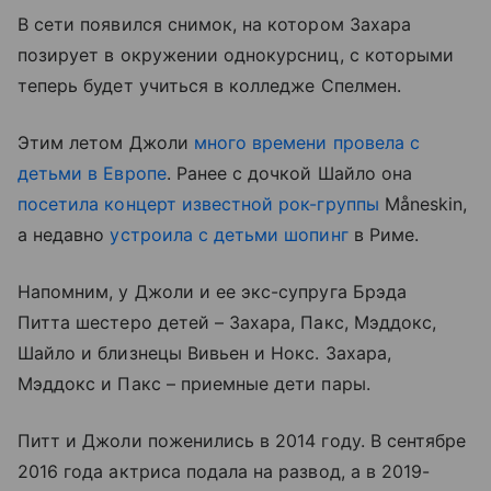
В сети появился снимок, на котором Захара
позирует в окружении однокурсниц, с которыми
теперь будет учиться в колледже Спелмен.
Этим летом Джоли
много времени провела с
детьми в Европе
. Ранее с дочкой Шайло она
посетила концерт известной рок-группы
Måneskin,
а недавно
устроила с детьми шопинг
в Риме.
Напомним, у Джоли и ее экс-супруга Брэда
Питта шестеро детей – Захара, Пакс, Мэддокс,
Шайло и близнецы Вивьен и Нокс. Захара,
Мэддокс и Пакс – приемные дети пары.
Питт и Джоли поженились в 2014 году. В сентябре
2016 года актриса подала на развод, а в 2019-