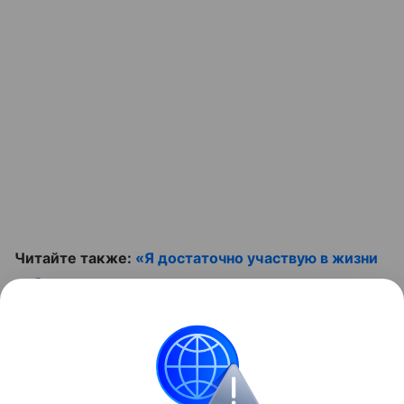
Читайте также:
«Я достаточно участвую в жизни
ребенка»: звезды, отказавшиеся платить
алименты
. Не пропустите ролик:
Контент недоступен