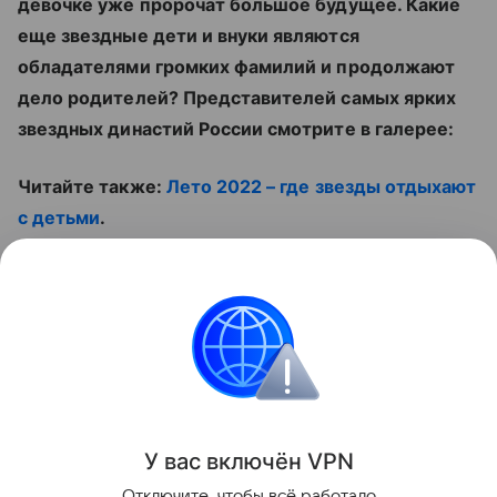
девочке уже пророчат большое будущее. Какие
еще звездные дети и внуки являются
обладателями громких фамилий и продолжают
дело родителей? Представителей самых ярких
звездных династий России смотрите в галерее:
Читайте также:
Лето 2022 – где звезды отдыхают
с детьми
.
Не пропустите ролик:
Контент недоступен
Звёздные родители
Материнство
У вас включ
ён
V
P
N
Поделиться
Отключите, чтобы всё работало