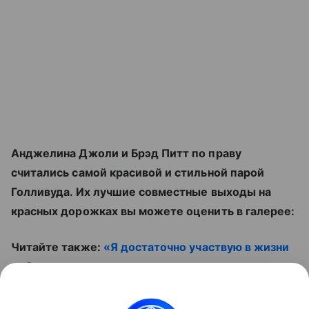
Анджелина Джоли и Брэд Питт по праву
считались самой красивой и стильной парой
Голливуда. Их лучшие совместные выходы на
красных дорожках вы можете оценить в галерее:
Читайте также:
«Я достаточно участвую в жизни
ребенка»: звезды, отказавшиеся платить
алименты
. Не пропустите ролик: