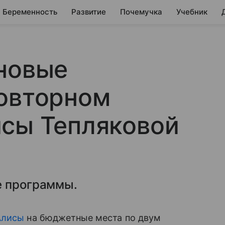
Беременность
Развитие
Почемучка
Учебник
новые
повторном
исы Тепляковой
е программы.
Алисы
на бюджетные места по двум