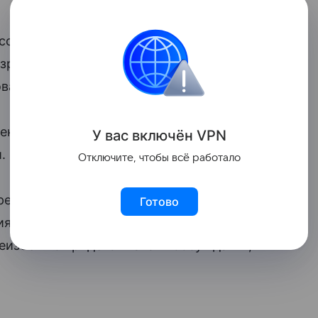
ассмотреть возможность изменений
зрастного ценза абитуриентов,
вания.
ектор университета «Синергия» подал
У вас включ
ён
V
P
N
.
Отключите, чтобы всё работало
рел как в общественном мнении, так и
Готово
иям предыдущего года и публичного
неизбежно придется начать обсуждать»,