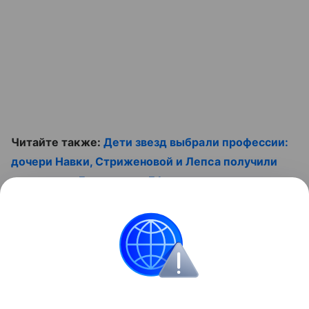
Читайте также:
Дети звезд выбрали профессии:
дочери Навки, Стриженовой и Лепса получили
дипломы, а Газманова и Ефремова поступают в
крутые вузы
. Не пропустите ролик:
Контент недоступен
Звёздные родители
Отцовство