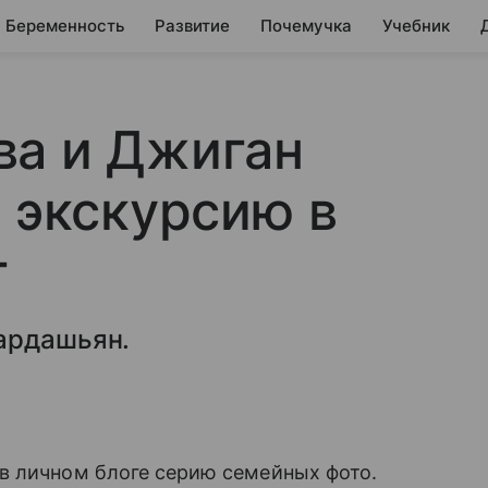
Беременность
Развитие
Почемучка
Учебник
ва и Джиган
а экскурсию в
г
ардашьян.
в личном блоге серию семейных фото.