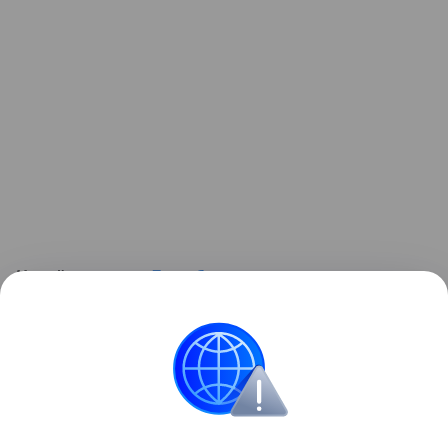
Читайте также:
Лето без планшета – чем занять
детей на каникулах
. Не пропустите ролик:
Контент недоступен
Звёздные родители