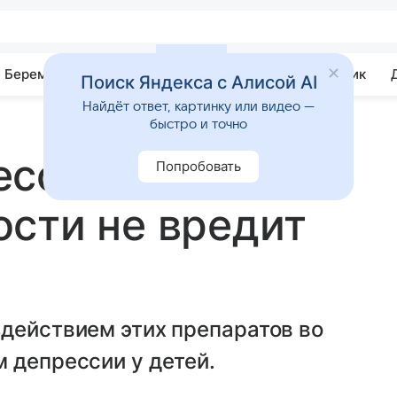
Беременность
Развитие
Почемучка
Учебник
Поиск Яндекса с Алисой AI
Найдёт ответ, картинку или видео —
быстро и точно
ссантов во
Попробовать
сти не вредит
действием этих препаратов во
 депрессии у детей.