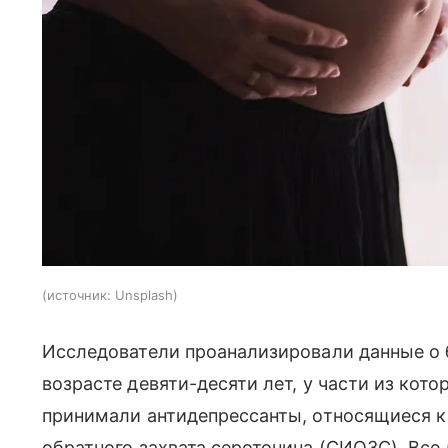
источник:
Unsplash
Исследователи проанализировали данные о б
возрасте девяти-десяти лет, у части из кот
принимали антидепрессанты, относящиеся к
обратного захвата серотонина (СИОЗС). Все