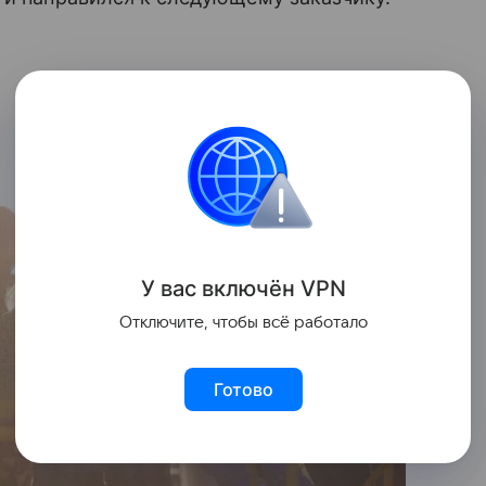
У вас включ
ён
V
P
N
Отключите, чтобы всё работало
Готово