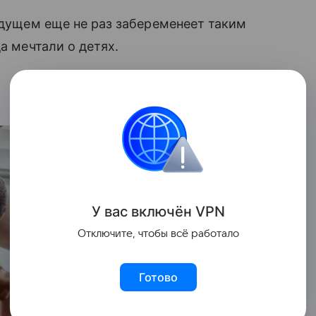
будущем еще не раз забеременеет таким
а мечтали о детях.
У вас включ
ён
V
P
N
Отключите, чтобы всё работало
Готово