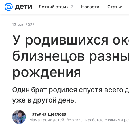
Летний отдых
Новости
Статьи
13 мая 2022
У родившихся ок
близнецов разны
рождения
Один брат родился спустя всего д
уже в другой день.
Татьяна Щеглова
Мама троих детей. Всю жизнь работаю с самыми ра