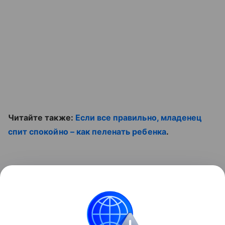
Читайте также:
Если все правильно, младенец
спит спокойно – как пеленать ребенка
.
Не пропустите ролик:
Контент недоступен