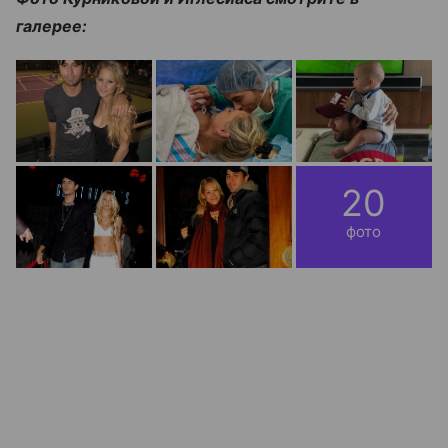
галерее:
20
фото