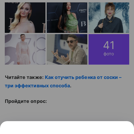
41
фото
Читайте также:
Как отучить ребенка от соски –
три эффективных способа
.
Пройдите опрос:
Не пропустите ролик: