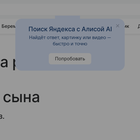
Беременность
Развитие
Почемучка
Учебник
Поиск Яндекса с Алисой AI
Найдёт ответ, картинку или видео —
быстро и точно
 рассказала о
Попробовать
а
 сына
з.