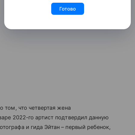
Готово
о том, что четвертая жена
нваре 2022-го артист подтвердил данную
тографа и гида Эйтан – первый ребенок,