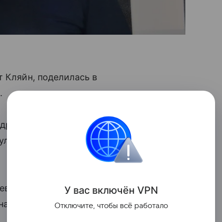
т Кляйн, поделилась в
.
Андрея, — отметила Кляйн. — Неожиданно
лся, не захлебнулся, невзначай не
ревич
стал отцом
в четвертый раз, у
У вас включ
ён
V
P
N
назвали Эйтан.
Отключите, чтобы всё работало