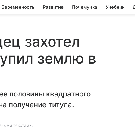
Беременность
Развитие
Почемучка
Учебник
дец захотел
купил землю в
ее половины квадратного
на получение титула.
зными текстами.