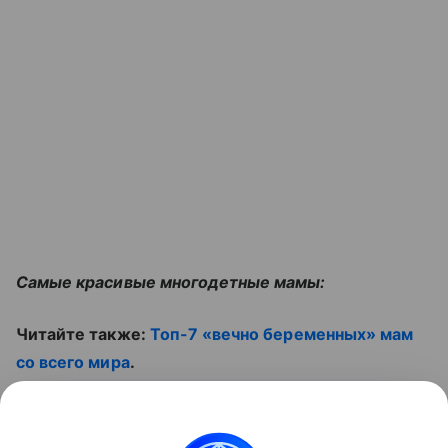
Самые красивые многодетные мамы:
Читайте также:
Топ-7 «вечно беременных» мам
со всего мира
.
И смотрите ролик: