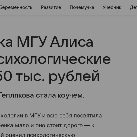
Беременность
Развитие
Почемучка
Учебник
Де
тка МГУ Алиса
психологические
50 тыс. рублей
еплякова стала коучем.
ихологии в МГУ и всю себя посвятила
енка мало и оно стоит дорого — к
ый оценил психологическую