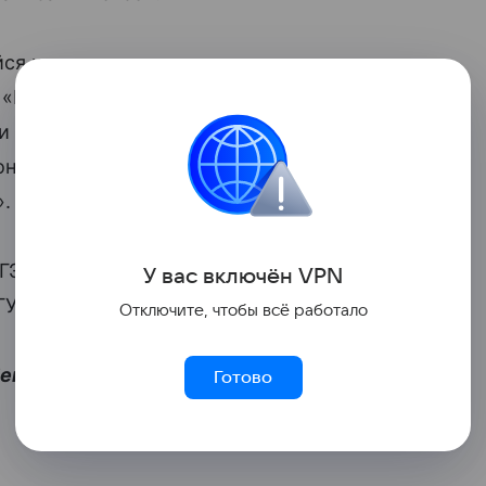
йся женщины психологическую
 «Если же вы хотите психологическую
 вашего сына, то это тоже дорого, 50
онимаете, специалист Алиса уникальный,
».
ГЭ и
поступила на платное
У вас включ
ён
V
P
N
ГУ.
Отключите, чтобы всё работало
бенка:
Готово