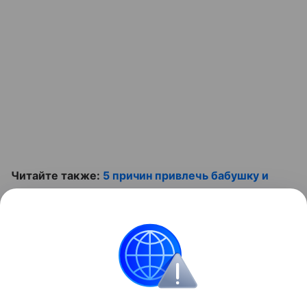
Читайте также:
5 причин привлечь бабушку и
дедушку к воспитанию внуков
. И смотрите видео:
Контент недоступен
Звёздные родители
Бабушки и дедушки